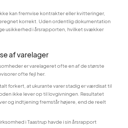
ke kan fremvise kontrakter eller kvitteringer,
r beregnet korrekt. Uden ordentlig dokumentation
ege usikkerhed i årsrapporten, hvilket svækker
se af varelager
somheder er varelageret ofte en af de største
visorer ofte fejl her.
alt forkert, at ukurante varer stadig er værdisat til
oden ikke lever op til lovgivningen. Resultatet
er og indtjening fremstår højere, end de reelt
rksomhed i Taastrup havde i sin årsrapport