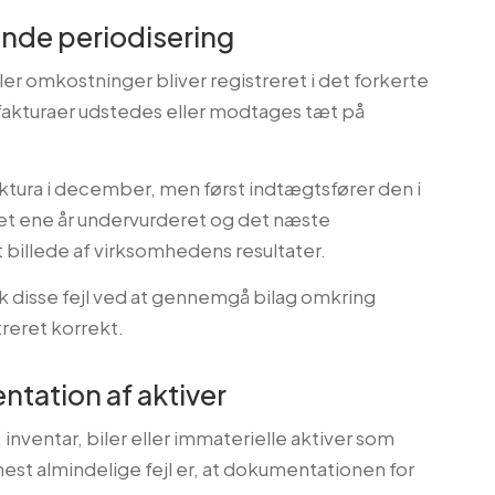
ende periodisering
eller omkostninger bliver registreret i det forkerte
 fakturaer udstedes eller modtages tæt på
ktura i december, men først indtægtsfører den i
det ene år undervurderet og det næste
 billede af virksomhedens resultater.
k disse fejl ved at gennemgå bilag omkring
streret korrekt.
tation af aktiver
inventar, biler eller immaterielle aktiver som
est almindelige fejl er, at dokumentationen for