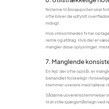
Noterne til årsrapporten skal for
ofte bliver de udfyldt overfladis
indsigt.
Hvis virksomheden fx har optaget
rente og afdrag. Hvis der er væsen
mangler disse oplysninger, miste
7. Manglende konsiste
En fejl, der ofte opstår, er man
behandlet forskelligt i forskellige
stemmer overens med tallene i 
Sådanne uoverensstemmelser skab
til at stille spørgsmålstegn ved