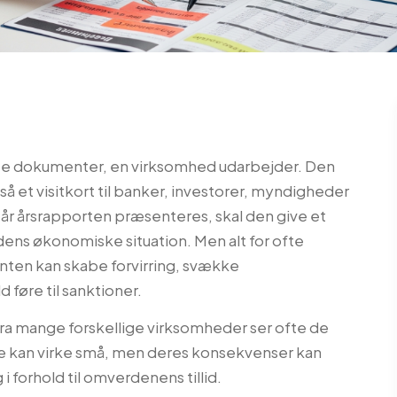
ste dokumenter, en virksomhed udarbejder. Den
gså et visitkort til banker, investorer, myndigheder
r årsrapporten præsenteres, skal den give et
dens økonomiske situation. Men alt for ofte
 enten kan skabe forvirring, svække
 føre til sanktioner.
ra mange forskellige virksomheder ser ofte de
ne kan virke små, men deres konsekvenser kan
 forhold til omverdenens tillid.