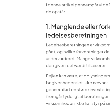
I denne artikel gennemgår vi de 1
de opstår.
1. Manglende eller for
ledelsesberetningen
Ledelsesberetningen er virksomh
gået, og hvilke forventninger der
undervurderet. Mange virksomhe
den giver reel værdi til læseren.
Fejlen kan være, at oplysningerne
begivenheder slet ikke nævnes.
gennemført en større investering
fremgår tydeligt af beretningen.
virksomheden ikke har styr på s