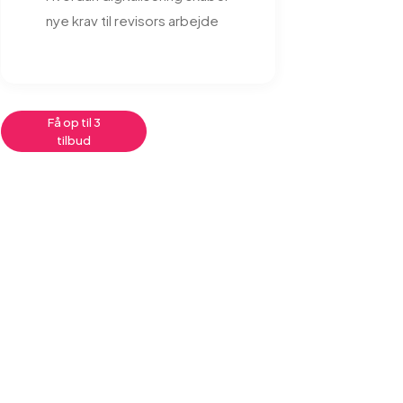
nye krav til revisors arbejde
Få op til 3
tilbud