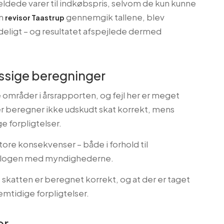
rældede varer til indkøbspris, selvom de kun kunne
en
gennemgik tallene, blev
revisor Taastrup
deligt – og resultatet afspejlede dermed
ssige beregninger
 områder i årsrapporten, og fejl her er meget
r beregner ikke udskudt skat korrekt, mens
e forpligtelser.
tore konsekvenser – både i forhold til
ialogen med myndighederne.
at skatten er beregnet korrekt, og at der er taget
mtidige forpligtelser.
er