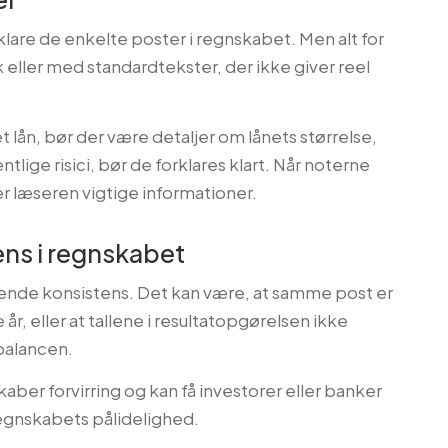
klare de enkelte poster i regnskabet. Men alt for
k eller med standardtekster, der ikke giver reel
 lån, bør der være detaljer om lånets størrelse,
tlige risici, bør de forklares klart. Når noterne
r læseren vigtige informationer.
ns i regnskabet
glende konsistens. Det kan være, at samme post er
 år, eller at tallene i resultatopgørelsen ikke
balancen.
er forvirring og kan få investorer eller banker
 regnskabets pålidelighed.