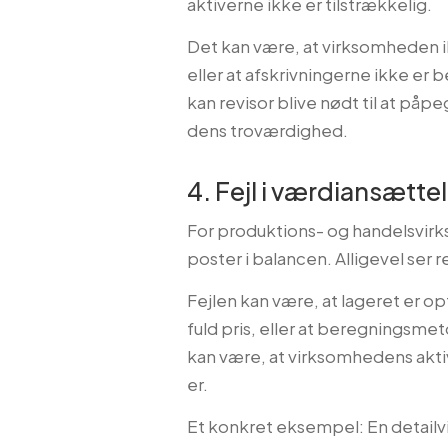
aktiverne ikke er tilstrækkelig.
Det kan være, at virksomheden ik
eller at afskrivningerne ikke e
kan revisor blive nødt til at påp
dens troværdighed.
4. Fejl i værdiansættel
For produktions- og handelsvirk
poster i balancen. Alligevel ser re
Fejlen kan være, at lageret er opt
fuld pris, eller at beregningsmet
kan være, at virksomhedens aktiv
er.
Et konkret eksempel: En detailvi