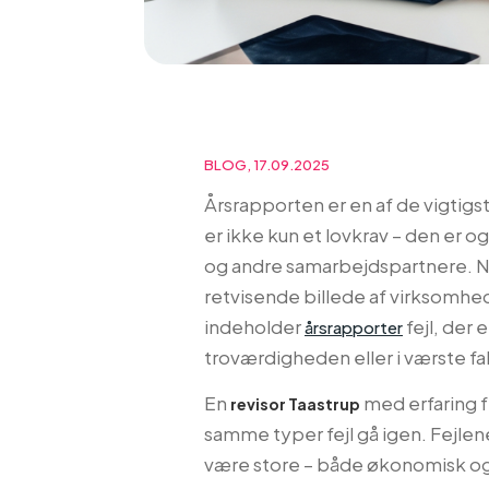
BLOG, 17.09.2025
Årsrapporten er en af de vigtig
er ikke kun et lovkrav – den er o
og andre samarbejdspartnere. Nå
retvisende billede af virksomhe
indeholder
fejl, der
årsrapporter
troværdigheden eller i værste fald
En
med erfaring f
revisor Taastrup
samme typer fejl gå igen. Fejle
være store – både økonomisk og i