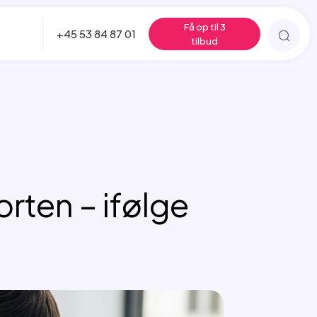
Få op til 3
+45 53 84 87 01
tilbud
orten – ifølge