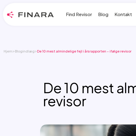
Find Revisor
Blog
Kontakt
>
>
Hjem
Blogindlæg
De 10 mest almindelige fejl i årsrapporten – ifølge revisor
De 10 mest almi
revisor