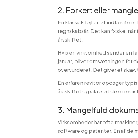
2. Forkert eller mangl
En klassisk fejl er, at indtægter 
regnskabsår. Det kan fx ske, når
årsskiftet.
Hvis en virksomhed sender en fa
januar, bliver omsætningen for 
overvurderet. Det giver et skævt
En erfaren revisor opdager typis
årsskiftet og sikre, at de er regi
3. Mangelfuld dokumen
Virksomheder har ofte maskiner, 
software og patenter. En af de m