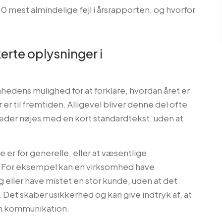
0 mest almindelige fejl i årsrapporten, og hvorfor
kerte oplysninger i
edens mulighed for at forklare, hvordan året er
 er til fremtiden. Alligevel bliver denne del ofte
der nøjes med en kort standardtekst, uden at
 er for generelle, eller at væsentlige
 For eksempel kan en virksomhed have
 eller have mistet en stor kunde, uden at det
 Det skaber usikkerhed og kan give indtryk af, at
in kommunikation.