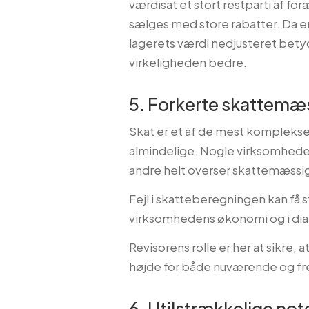
værdisat et stort restparti af fo
sælges med store rabatter. Da 
lagerets værdi nedjusteret bety
virkeligheden bedre.
5. Forkerte skattemæ
Skat er et af de mest komplekse
almindelige. Nogle virksomhede
andre helt overser skattemæssig
Fejl i skatteberegningen kan få s
virksomhedens økonomi og i d
Revisorens rolle er her at sikre, 
højde for både nuværende og fre
6. Utilstrækkelige not